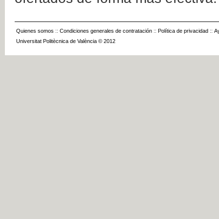
Quienes somos
::
Condiciones generales de contratación
::
Política de privacidad
::
A
Universitat Politècnica de València © 2012