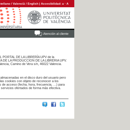
tellano
/
Valencià
/
English
|
Accesibilidad:
a
·
A
Atención al cliente
 DEL PORTAL DE LA LIBRERÍA UPV de la
NTA DE LA PRODUCCION DE LA LIBRERIA UPV.
alencia, Camino de Vera s/n, 46022 Valencia.
 almacenadas en el disco duro del usuario pero
 las cookies con objeto de reconocer a los
s de acceso (fecha, hora, frecuencia, …) para
s servicios ofertados de forma más efectiva.