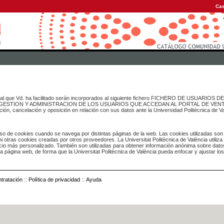
Cas
onal que Vd. ha facilitado serán incorporados al siguiente fichero FICHERO DE USUARIOS
inado a GESTION Y ADMINISTRACION DE LOS USUARIOS QUE ACCEDAN AL PORTAL DE VE
ación, cancelación y oposición en relación con sus datos ante la Universidad Politécnica de V
o de cookies cuando se navega por distintas páginas de la web. Las cookies utilizadas son
i otras cookies creadas por otros proveedores. La Universitat Politècnica de València utiliza
icio más personalizado. También son utilizadas para obtener información anónima sobre dato
ia página web, de forma que la Universitat Politècnica de València pueda enfocar y ajustar lo
tratación
::
Política de privacidad
::
Ayuda