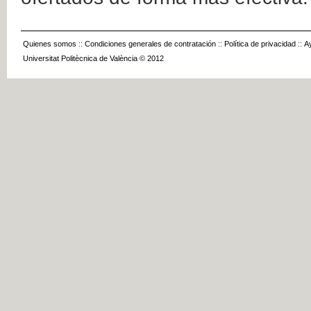
Quienes somos
::
Condiciones generales de contratación
::
Política de privacidad
::
A
Universitat Politècnica de València © 2012