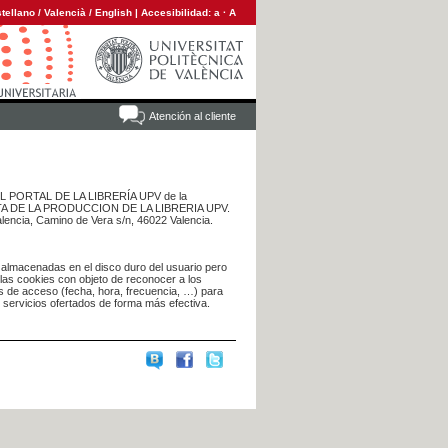
tellano
/
Valencià
/
English
|
Accesibilidad:
a
·
A
Atención al cliente
 DEL PORTAL DE LA LIBRERÍA UPV de la
NTA DE LA PRODUCCION DE LA LIBRERIA UPV.
alencia, Camino de Vera s/n, 46022 Valencia.
 almacenadas en el disco duro del usuario pero
 las cookies con objeto de reconocer a los
s de acceso (fecha, hora, frecuencia, …) para
s servicios ofertados de forma más efectiva.