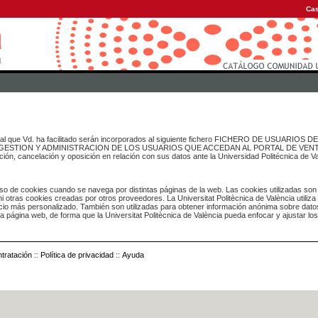
Cas
onal que Vd. ha facilitado serán incorporados al siguiente fichero FICHERO DE USUARIOS
inado a GESTION Y ADMINISTRACION DE LOS USUARIOS QUE ACCEDAN AL PORTAL DE VE
ación, cancelación y oposición en relación con sus datos ante la Universidad Politécnica de V
o de cookies cuando se navega por distintas páginas de la web. Las cookies utilizadas son
i otras cookies creadas por otros proveedores. La Universitat Politècnica de València utiliza
icio más personalizado. También son utilizadas para obtener información anónima sobre dato
ia página web, de forma que la Universitat Politècnica de València pueda enfocar y ajustar lo
tratación
::
Política de privacidad
::
Ayuda