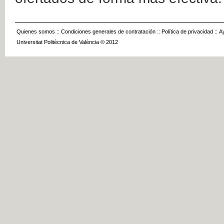
Quienes somos
::
Condiciones generales de contratación
::
Política de privacidad
::
A
Universitat Politècnica de València © 2012