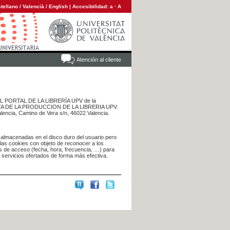
tellano
/
Valencià
/
English
|
Accesibilidad:
a
·
A
Atención al cliente
 DEL PORTAL DE LA LIBRERÍA UPV de la
NTA DE LA PRODUCCION DE LA LIBRERIA UPV.
alencia, Camino de Vera s/n, 46022 Valencia.
 almacenadas en el disco duro del usuario pero
 las cookies con objeto de reconocer a los
s de acceso (fecha, hora, frecuencia, …) para
s servicios ofertados de forma más efectiva.