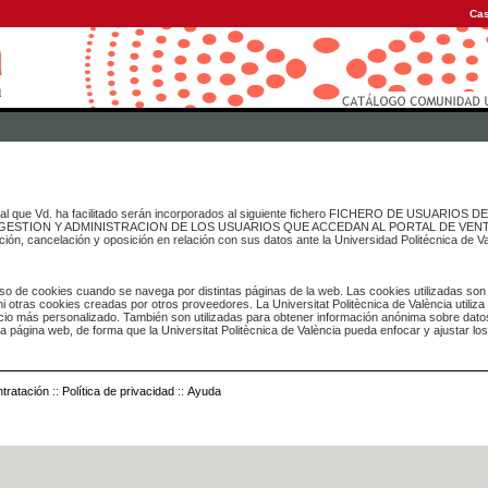
Cas
onal que Vd. ha facilitado serán incorporados al siguiente fichero FICHERO DE USUARIOS
inado a GESTION Y ADMINISTRACION DE LOS USUARIOS QUE ACCEDAN AL PORTAL DE VE
ación, cancelación y oposición en relación con sus datos ante la Universidad Politécnica de V
o de cookies cuando se navega por distintas páginas de la web. Las cookies utilizadas son
i otras cookies creadas por otros proveedores. La Universitat Politècnica de València utiliza
icio más personalizado. También son utilizadas para obtener información anónima sobre dato
ia página web, de forma que la Universitat Politècnica de València pueda enfocar y ajustar lo
tratación
::
Política de privacidad
::
Ayuda