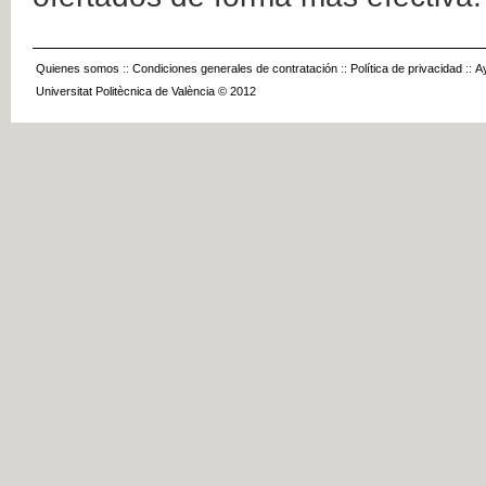
Quienes somos
::
Condiciones generales de contratación
::
Política de privacidad
::
A
Universitat Politècnica de València © 2012