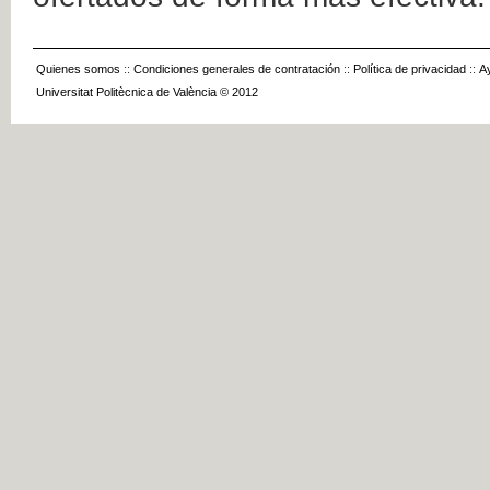
Quienes somos
::
Condiciones generales de contratación
::
Política de privacidad
::
A
Universitat Politècnica de València © 2012