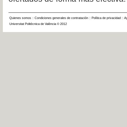
Quienes somos
::
Condiciones generales de contratación
::
Política de privacidad
::
A
Universitat Politècnica de València © 2012