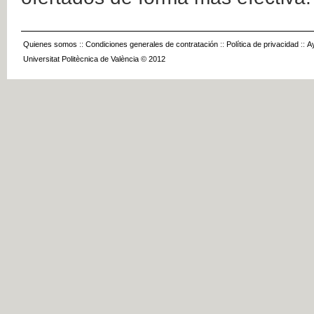
Quienes somos
::
Condiciones generales de contratación
::
Política de privacidad
::
A
Universitat Politècnica de València © 2012