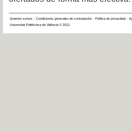
Quienes somos
::
Condiciones generales de contratación
::
Política de privacidad
::
A
Universitat Politècnica de València © 2012