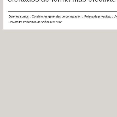
Quienes somos
::
Condiciones generales de contratación
::
Política de privacidad
::
A
Universitat Politècnica de València © 2012