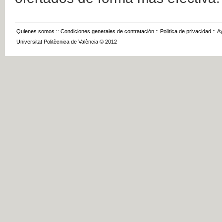
Quienes somos
::
Condiciones generales de contratación
::
Política de privacidad
::
A
Universitat Politècnica de València © 2012