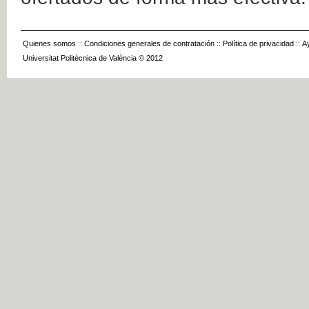
Quienes somos
::
Condiciones generales de contratación
::
Política de privacidad
::
A
Universitat Politècnica de València © 2012