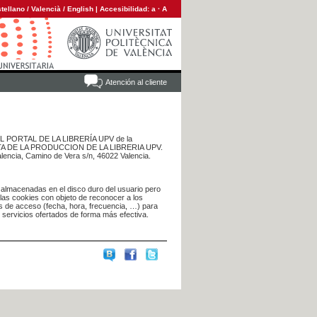
tellano
/
Valencià
/
English
|
Accesibilidad:
a
·
A
Atención al cliente
 DEL PORTAL DE LA LIBRERÍA UPV de la
NTA DE LA PRODUCCION DE LA LIBRERIA UPV.
alencia, Camino de Vera s/n, 46022 Valencia.
 almacenadas en el disco duro del usuario pero
 las cookies con objeto de reconocer a los
s de acceso (fecha, hora, frecuencia, …) para
s servicios ofertados de forma más efectiva.