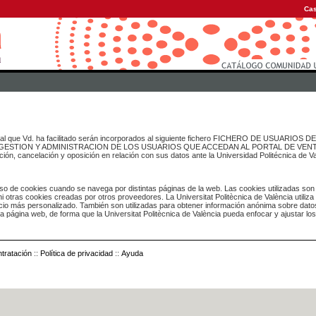
Cas
onal que Vd. ha facilitado serán incorporados al siguiente fichero FICHERO DE USUARIOS
inado a GESTION Y ADMINISTRACION DE LOS USUARIOS QUE ACCEDAN AL PORTAL DE VE
ación, cancelación y oposición en relación con sus datos ante la Universidad Politécnica de V
o de cookies cuando se navega por distintas páginas de la web. Las cookies utilizadas son
i otras cookies creadas por otros proveedores. La Universitat Politècnica de València utiliza
icio más personalizado. También son utilizadas para obtener información anónima sobre dato
ia página web, de forma que la Universitat Politècnica de València pueda enfocar y ajustar lo
tratación
::
Política de privacidad
::
Ayuda