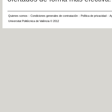
Quienes somos
::
Condiciones generales de contratación
::
Política de privacidad
::
A
Universitat Politècnica de València © 2012