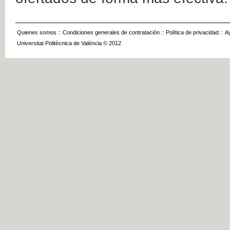
Quienes somos
::
Condiciones generales de contratación
::
Política de privacidad
::
A
Universitat Politècnica de València © 2012