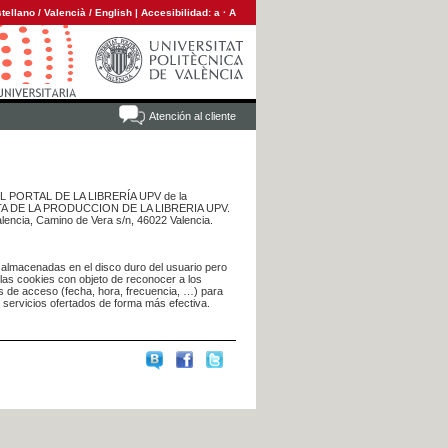
tellano
/
Valencià
/
English
|
Accesibilidad:
a
·
A
Atención al cliente
 DEL PORTAL DE LA LIBRERÍA UPV de la
NTA DE LA PRODUCCION DE LA LIBRERIA UPV.
alencia, Camino de Vera s/n, 46022 Valencia.
 almacenadas en el disco duro del usuario pero
 las cookies con objeto de reconocer a los
s de acceso (fecha, hora, frecuencia, …) para
s servicios ofertados de forma más efectiva.