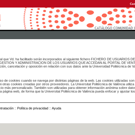
Cas
onal que Vd. ha facilitado serán incorporados al siguiente fichero FICHERO DE USUARIOS
inado a GESTION Y ADMINISTRACION DE LOS USUARIOS QUE ACCEDAN AL PORTAL DE VE
ación, cancelación y oposición en relación con sus datos ante la Universidad Politécnica de V
o de cookies cuando se navega por distintas páginas de la web. Las cookies utilizadas son
i otras cookies creadas por otros proveedores. La Universitat Politècnica de València utiliza
icio más personalizado. También son utilizadas para obtener información anónima sobre dato
ia página web, de forma que la Universitat Politècnica de València pueda enfocar y ajustar lo
tratación
::
Política de privacidad
::
Ayuda