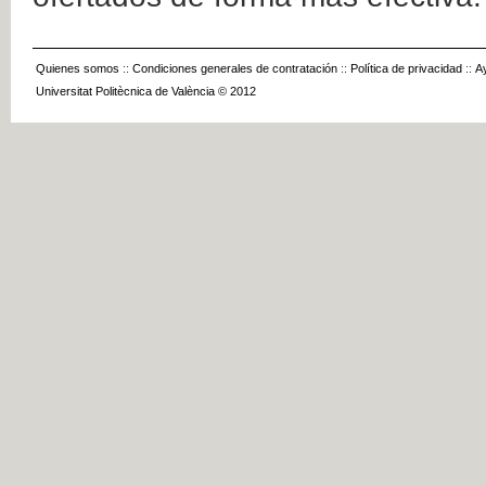
Quienes somos
::
Condiciones generales de contratación
::
Política de privacidad
::
A
Universitat Politècnica de València © 2012