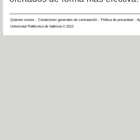
Quienes somos
::
Condiciones generales de contratación
::
Política de privacidad
::
A
Universitat Politècnica de València © 2012