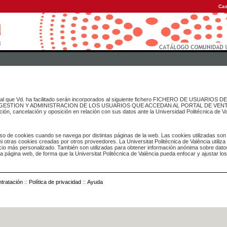
Cas
onal que Vd. ha facilitado serán incorporados al siguiente fichero FICHERO DE USUARIOS
inado a GESTION Y ADMINISTRACION DE LOS USUARIOS QUE ACCEDAN AL PORTAL DE VE
ación, cancelación y oposición en relación con sus datos ante la Universidad Politécnica de V
o de cookies cuando se navega por distintas páginas de la web. Las cookies utilizadas son
i otras cookies creadas por otros proveedores. La Universitat Politècnica de València utiliza
icio más personalizado. También son utilizadas para obtener información anónima sobre dato
ia página web, de forma que la Universitat Politècnica de València pueda enfocar y ajustar lo
tratación
::
Política de privacidad
::
Ayuda