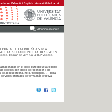
tellano
/
Valencià
/
English
|
Accesibilidad:
a
·
A
Atención al cliente
 DEL PORTAL DE LA LIBRERÍA UPV de la
NTA DE LA PRODUCCION DE LA LIBRERIA UPV.
alencia, Camino de Vera s/n, 46022 Valencia.
 almacenadas en el disco duro del usuario pero
 las cookies con objeto de reconocer a los
s de acceso (fecha, hora, frecuencia, …) para
s servicios ofertados de forma más efectiva.