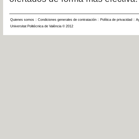
Quienes somos
::
Condiciones generales de contratación
::
Política de privacidad
::
A
Universitat Politècnica de València © 2012