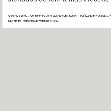
Quienes somos
::
Condiciones generales de contratación
::
Política de privacidad
::
A
Universitat Politècnica de València © 2012