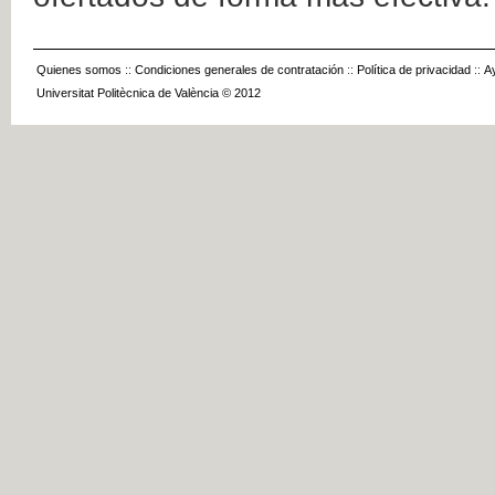
Quienes somos
::
Condiciones generales de contratación
::
Política de privacidad
::
A
Universitat Politècnica de València © 2012