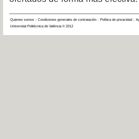
Quienes somos
::
Condiciones generales de contratación
::
Política de privacidad
::
A
Universitat Politècnica de València © 2012