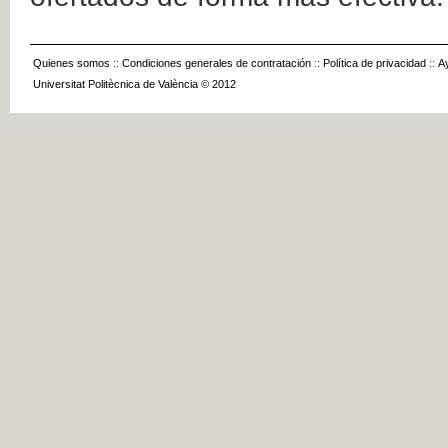
Quienes somos
::
Condiciones generales de contratación
::
Política de privacidad
::
A
Universitat Politècnica de València © 2012