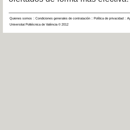
Quienes somos
::
Condiciones generales de contratación
::
Política de privacidad
::
A
Universitat Politècnica de València © 2012