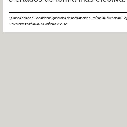
Quienes somos
::
Condiciones generales de contratación
::
Política de privacidad
::
A
Universitat Politècnica de València © 2012