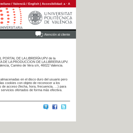
tellano
/
Valencià
/
English
|
Accesibilidad:
a
·
A
Atención al cliente
 DEL PORTAL DE LA LIBRERÍA UPV de la
NTA DE LA PRODUCCION DE LA LIBRERIA UPV.
alencia, Camino de Vera s/n, 46022 Valencia.
 almacenadas en el disco duro del usuario pero
 las cookies con objeto de reconocer a los
s de acceso (fecha, hora, frecuencia, …) para
s servicios ofertados de forma más efectiva.