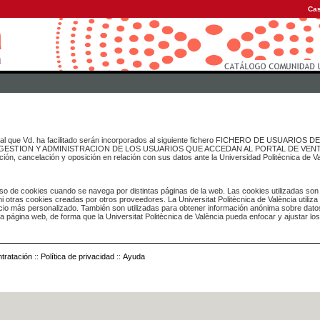
Cas
onal que Vd. ha facilitado serán incorporados al siguiente fichero FICHERO DE USUARIOS
inado a GESTION Y ADMINISTRACION DE LOS USUARIOS QUE ACCEDAN AL PORTAL DE VE
ación, cancelación y oposición en relación con sus datos ante la Universidad Politécnica de V
o de cookies cuando se navega por distintas páginas de la web. Las cookies utilizadas son
i otras cookies creadas por otros proveedores. La Universitat Politècnica de València utiliza
icio más personalizado. También son utilizadas para obtener información anónima sobre dato
ia página web, de forma que la Universitat Politècnica de València pueda enfocar y ajustar lo
tratación
::
Política de privacidad
::
Ayuda