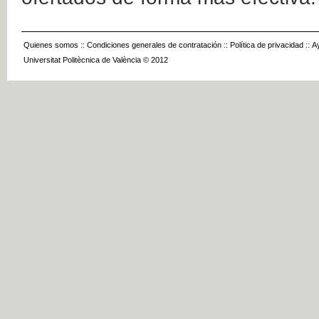
Quienes somos
::
Condiciones generales de contratación
::
Política de privacidad
::
A
Universitat Politècnica de València © 2012