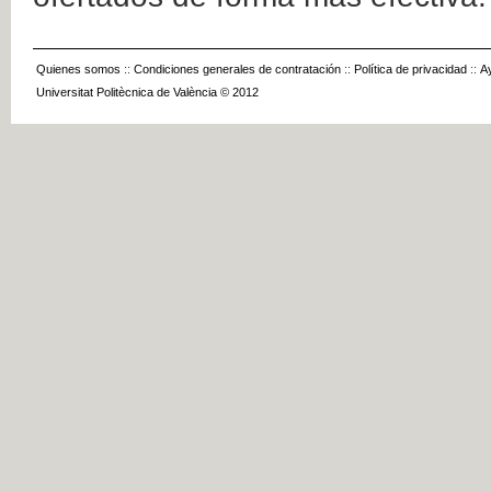
Quienes somos
::
Condiciones generales de contratación
::
Política de privacidad
::
A
Universitat Politècnica de València © 2012