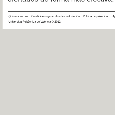
Quienes somos
::
Condiciones generales de contratación
::
Política de privacidad
::
A
Universitat Politècnica de València © 2012