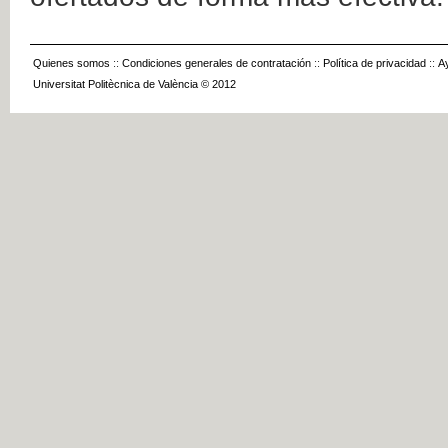
Quienes somos
::
Condiciones generales de contratación
::
Política de privacidad
::
A
Universitat Politècnica de València © 2012