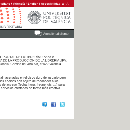
tellano
/
Valencià
/
English
|
Accesibilidad:
a
·
A
Atención al cliente
 DEL PORTAL DE LA LIBRERÍA UPV de la
NTA DE LA PRODUCCION DE LA LIBRERIA UPV.
alencia, Camino de Vera s/n, 46022 Valencia.
 almacenadas en el disco duro del usuario pero
 las cookies con objeto de reconocer a los
s de acceso (fecha, hora, frecuencia, …) para
s servicios ofertados de forma más efectiva.