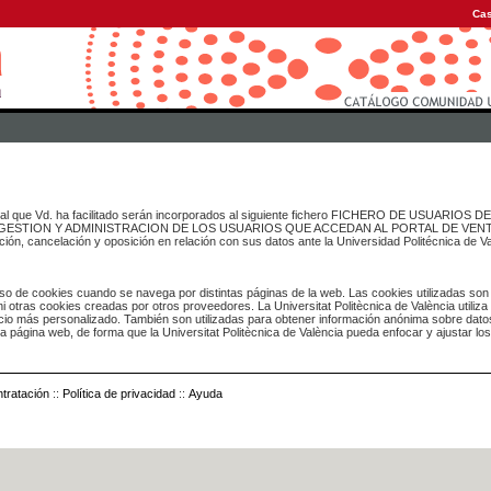
Cas
onal que Vd. ha facilitado serán incorporados al siguiente fichero FICHERO DE USUARIOS
inado a GESTION Y ADMINISTRACION DE LOS USUARIOS QUE ACCEDAN AL PORTAL DE VE
ación, cancelación y oposición en relación con sus datos ante la Universidad Politécnica de V
o de cookies cuando se navega por distintas páginas de la web. Las cookies utilizadas son
i otras cookies creadas por otros proveedores. La Universitat Politècnica de València utiliza
icio más personalizado. También son utilizadas para obtener información anónima sobre dato
ia página web, de forma que la Universitat Politècnica de València pueda enfocar y ajustar lo
tratación
::
Política de privacidad
::
Ayuda