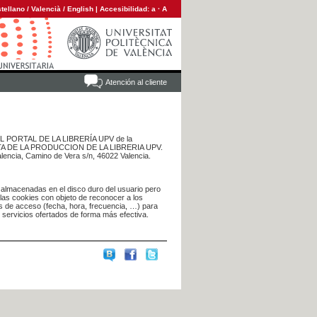
tellano
/
Valencià
/
English
|
Accesibilidad:
a
·
A
Atención al cliente
 DEL PORTAL DE LA LIBRERÍA UPV de la
NTA DE LA PRODUCCION DE LA LIBRERIA UPV.
alencia, Camino de Vera s/n, 46022 Valencia.
 almacenadas en el disco duro del usuario pero
 las cookies con objeto de reconocer a los
s de acceso (fecha, hora, frecuencia, …) para
s servicios ofertados de forma más efectiva.