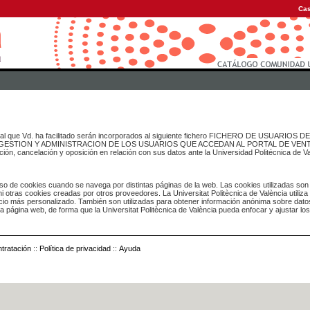
Cas
onal que Vd. ha facilitado serán incorporados al siguiente fichero FICHERO DE USUARIOS
inado a GESTION Y ADMINISTRACION DE LOS USUARIOS QUE ACCEDAN AL PORTAL DE VE
ación, cancelación y oposición en relación con sus datos ante la Universidad Politécnica de V
o de cookies cuando se navega por distintas páginas de la web. Las cookies utilizadas son
i otras cookies creadas por otros proveedores. La Universitat Politècnica de València utiliza
icio más personalizado. También son utilizadas para obtener información anónima sobre dato
ia página web, de forma que la Universitat Politècnica de València pueda enfocar y ajustar lo
tratación
::
Política de privacidad
::
Ayuda