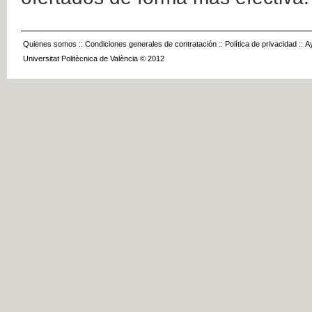
Quienes somos
::
Condiciones generales de contratación
::
Política de privacidad
::
A
Universitat Politècnica de València © 2012