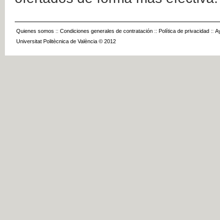
Quienes somos
::
Condiciones generales de contratación
::
Política de privacidad
::
A
Universitat Politècnica de València © 2012