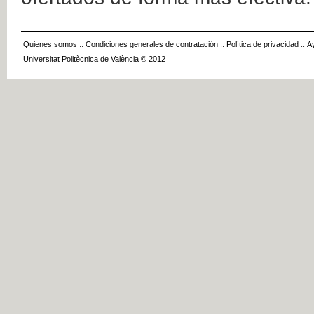
Quienes somos
::
Condiciones generales de contratación
::
Política de privacidad
::
A
Universitat Politècnica de València © 2012