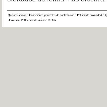
Quienes somos
::
Condiciones generales de contratación
::
Política de privacidad
::
A
Universitat Politècnica de València © 2012