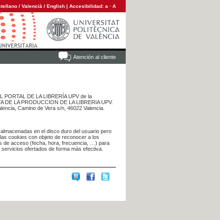
tellano
/
Valencià
/
English
|
Accesibilidad:
a
·
A
Atención al cliente
 DEL PORTAL DE LA LIBRERÍA UPV de la
NTA DE LA PRODUCCION DE LA LIBRERIA UPV.
alencia, Camino de Vera s/n, 46022 Valencia.
 almacenadas en el disco duro del usuario pero
 las cookies con objeto de reconocer a los
s de acceso (fecha, hora, frecuencia, …) para
s servicios ofertados de forma más efectiva.