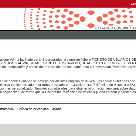
Cas
onal que Vd. ha facilitado serán incorporados al siguiente fichero FICHERO DE USUARIOS
inado a GESTION Y ADMINISTRACION DE LOS USUARIOS QUE ACCEDAN AL PORTAL DE VE
ación, cancelación y oposición en relación con sus datos ante la Universidad Politécnica de V
o de cookies cuando se navega por distintas páginas de la web. Las cookies utilizadas son
i otras cookies creadas por otros proveedores. La Universitat Politècnica de València utiliza
icio más personalizado. También son utilizadas para obtener información anónima sobre dato
ia página web, de forma que la Universitat Politècnica de València pueda enfocar y ajustar lo
tratación
::
Política de privacidad
::
Ayuda