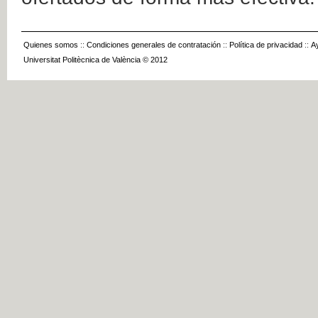
Quienes somos
::
Condiciones generales de contratación
::
Política de privacidad
::
A
Universitat Politècnica de València © 2012