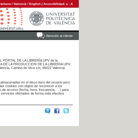
tellano
/
Valencià
/
English
|
Accesibilidad:
a
·
A
Atención al cliente
 DEL PORTAL DE LA LIBRERÍA UPV de la
NTA DE LA PRODUCCION DE LA LIBRERIA UPV.
alencia, Camino de Vera s/n, 46022 Valencia.
 almacenadas en el disco duro del usuario pero
 las cookies con objeto de reconocer a los
s de acceso (fecha, hora, frecuencia, …) para
s servicios ofertados de forma más efectiva.