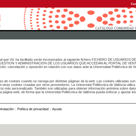
Cas
onal que Vd. ha facilitado serán incorporados al siguiente fichero FICHERO DE USUARIOS
inado a GESTION Y ADMINISTRACION DE LOS USUARIOS QUE ACCEDAN AL PORTAL DE VE
ación, cancelación y oposición en relación con sus datos ante la Universidad Politécnica de V
o de cookies cuando se navega por distintas páginas de la web. Las cookies utilizadas son
i otras cookies creadas por otros proveedores. La Universitat Politècnica de València utiliza
icio más personalizado. También son utilizadas para obtener información anónima sobre dato
ia página web, de forma que la Universitat Politècnica de València pueda enfocar y ajustar lo
tratación
::
Política de privacidad
::
Ayuda