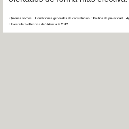
Quienes somos
::
Condiciones generales de contratación
::
Política de privacidad
::
A
Universitat Politècnica de València © 2012