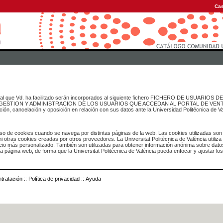
Cas
onal que Vd. ha facilitado serán incorporados al siguiente fichero FICHERO DE USUARIOS
inado a GESTION Y ADMINISTRACION DE LOS USUARIOS QUE ACCEDAN AL PORTAL DE VE
ación, cancelación y oposición en relación con sus datos ante la Universidad Politécnica de V
o de cookies cuando se navega por distintas páginas de la web. Las cookies utilizadas son
i otras cookies creadas por otros proveedores. La Universitat Politècnica de València utiliza
icio más personalizado. También son utilizadas para obtener información anónima sobre dato
ia página web, de forma que la Universitat Politècnica de València pueda enfocar y ajustar lo
tratación
::
Política de privacidad
::
Ayuda