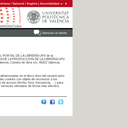
tellano
/
Valencià
/
English
|
Accesibilidad:
a
·
A
Atención al cliente
 DEL PORTAL DE LA LIBRERÍA UPV de la
NTA DE LA PRODUCCION DE LA LIBRERIA UPV.
alencia, Camino de Vera s/n, 46022 Valencia.
 almacenadas en el disco duro del usuario pero
 las cookies con objeto de reconocer a los
s de acceso (fecha, hora, frecuencia, …) para
s servicios ofertados de forma más efectiva.