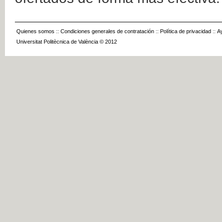
Quienes somos
::
Condiciones generales de contratación
::
Política de privacidad
::
A
Universitat Politècnica de València © 2012