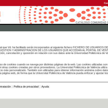
Cas
onal que Vd. ha facilitado serán incorporados al siguiente fichero FICHERO DE USUARIOS
inado a GESTION Y ADMINISTRACION DE LOS USUARIOS QUE ACCEDAN AL PORTAL DE VE
ación, cancelación y oposición en relación con sus datos ante la Universidad Politécnica de V
o de cookies cuando se navega por distintas páginas de la web. Las cookies utilizadas son
i otras cookies creadas por otros proveedores. La Universitat Politècnica de València utiliza
icio más personalizado. También son utilizadas para obtener información anónima sobre dato
ia página web, de forma que la Universitat Politècnica de València pueda enfocar y ajustar lo
tratación
::
Política de privacidad
::
Ayuda