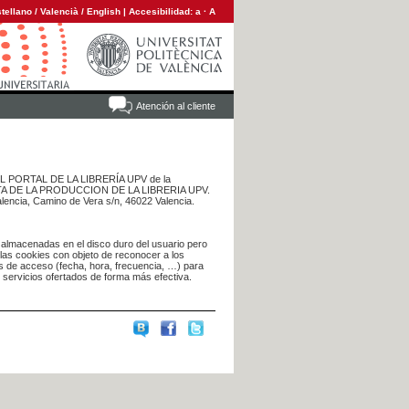
tellano
/
Valencià
/
English
|
Accesibilidad:
a
·
A
Atención al cliente
 DEL PORTAL DE LA LIBRERÍA UPV de la
NTA DE LA PRODUCCION DE LA LIBRERIA UPV.
alencia, Camino de Vera s/n, 46022 Valencia.
 almacenadas en el disco duro del usuario pero
 las cookies con objeto de reconocer a los
s de acceso (fecha, hora, frecuencia, …) para
s servicios ofertados de forma más efectiva.