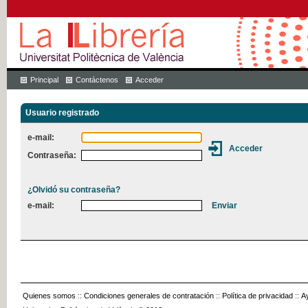
Principal
Contáctenos
Acceder
Usuario registrado
e-mail:
Contraseña:
¿Olvidó su contraseña?
e-mail:
Quienes somos
::
Condiciones generales de contratación
::
Política de privacidad
::
A