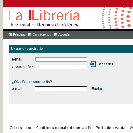
Principal
Contáctenos
Acceder
Usuario registrado
e-mail:
Contraseña:
¿Olvidó su contraseña?
e-mail:
Quienes somos
::
Condiciones generales de contratación
::
Política de privacidad
::
A