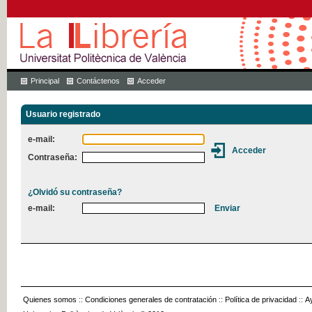
Principal
Contáctenos
Acceder
Usuario registrado
e-mail:
Contraseña:
¿Olvidó su contraseña?
e-mail:
Quienes somos
::
Condiciones generales de contratación
::
Política de privacidad
::
A