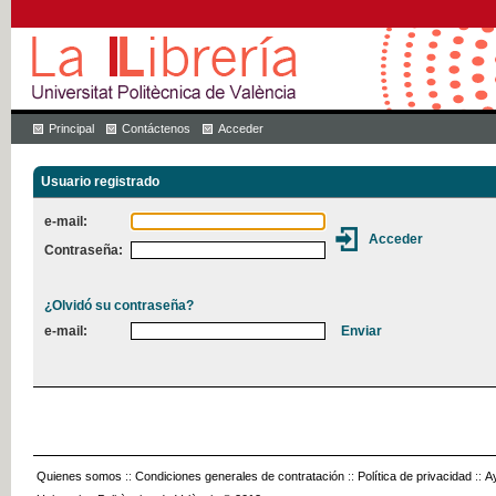
Principal
Contáctenos
Acceder
Usuario registrado
e-mail:
Contraseña:
¿Olvidó su contraseña?
e-mail:
Quienes somos
::
Condiciones generales de contratación
::
Política de privacidad
::
A